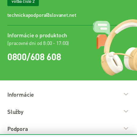
voľba číslo 2
technickapodpora@slovanet.net
Informácie o produktoch
(pracovné dni od 8:00 - 17:00)
0800/608 608
Informácie
O nás
Služby
Predajné miesta
Internet
Podpora
Kariéra