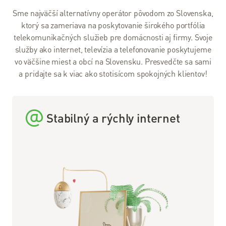
Balíček s
Internetom
Sme najväčší alternatívny operátor pôvodom zo Slovenska,
ktorý sa zameriava na poskytovanie širokého portfólia
Návody
telekomunikačných služieb pre domácnosti aj firmy. Svoje
služby ako internet, televízia a telefonovanie poskytujeme
vo väčšine miest a obcí na Slovensku. Presvedčte sa sami
Pomoc
a pridajte sa k viac ako stotisícom spokojných klientov!
a
podpora
Pomoc
Stabilný a rýchly internet
a
podpora
Kontakty
Pomoc –
riešenie
problémov
Často