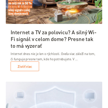
Stav
služieb
Nástroje
Internet a TV za polovicu? A silný Wi-
Webmail
Fi signál v celom dome? Presne tak
Moja
to má vyzerať
Aktovka
Internet dnes nie je len o rýchlosti. Oveľa viac záleží na tom,
Kontrola
či funguje presne tam, kde ho potrebujete. V …
spotreby
Zistiť viac
Webcare
Slovanet
VOIP
Test
rýchlosti