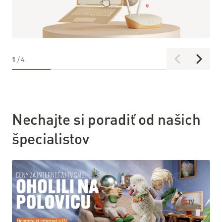
kladené
otázky
Návody
a
1
/
4
postupy
Faktúry
a
platby
Nechajte si poradiť od našich
Prevádzkové
špecialistov
oznamy
Obchodné
dokumenty
Predajné
miesta