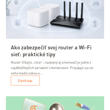
internetu
Všetky
nástroje
Ako zabezpečiť svoj router a Wi-Fi
sieť: praktické tipy
Router (čítajte „rúter“; nazývaný aj smerovač) je jedno z
najdôležitejších zariadení v domácnosti. Pripájajú sa cez
neho medzi sebou a …
Zistiť viac