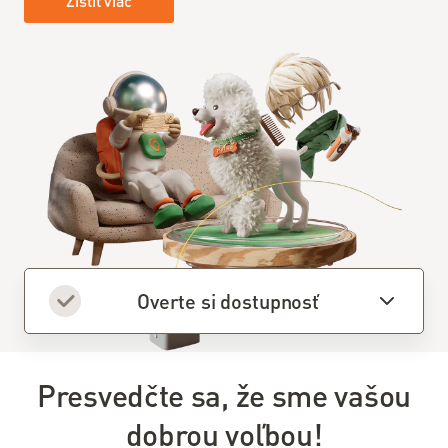
Zistiť viac
VDSL
internet
Wi-Fi
internet
Balíček s
Televíziou
Návody
Televízia
Overte si dostupnosť
Slovanet
TV
Káblová
Presvedčte sa, že sme vašou
televízia
dobrou voľbou!